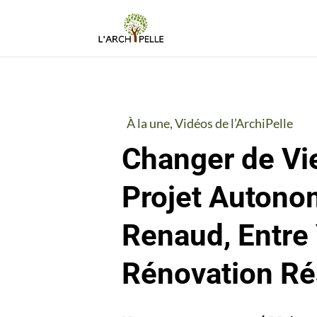
À la une
,
Vidéos de l’ArchiPelle
Changer de Vie
Projet Autono
Renaud, Entre 
Rénovation Rés