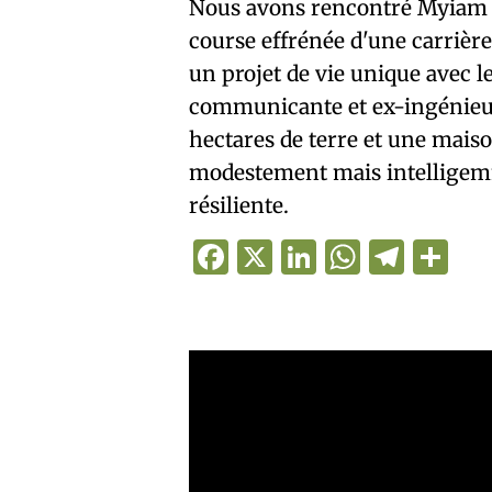
Nous avons rencontré Myiam et
course effrénée d'une carrière
un projet de vie unique avec 
communicante et ex-ingénieur 
hectares de terre et une maiso
modestement mais intelligem
résiliente.
Facebook
X
LinkedIn
WhatsA
Teleg
Pa