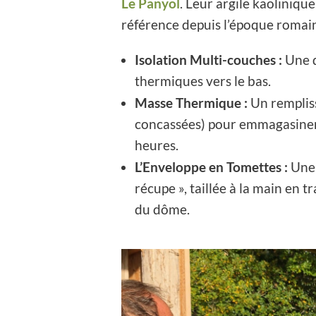
Le Panyol
. Leur argile kaolinique
référence depuis l’époque romai
Isolation Multi-couches :
Une d
thermiques vers le bas.
Masse Thermique :
Un remplis
concassées) pour emmagasiner 
heures.
L’Enveloppe en Tomettes :
Une 
récupe », taillée à la main en 
du dôme.